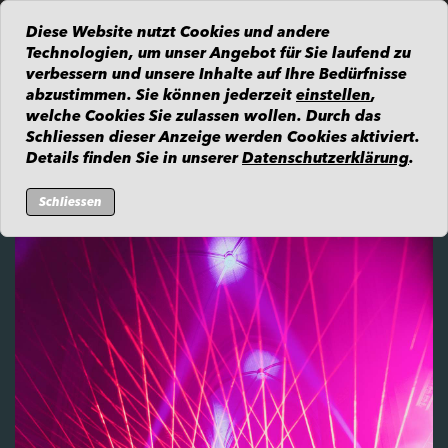
Diese Website nutzt Cookies und andere
Technologien, um unser Angebot für Sie laufend zu
verbessern und unsere Inhalte auf Ihre Bedürfnisse
abzustimmen. Sie können jederzeit
einstellen
,
welche Cookies Sie zulassen wollen. Durch das
Zur Übersicht
Schliessen dieser Anzeige werden Cookies aktiviert.
Details finden Sie in unserer
Datenschutzerklärung
.
Samstag, 09.09.2023
Schliessen